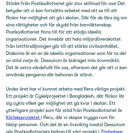
Stödet från Postkodlotteriet gör stor skillnad för oss! Det
betyder att vi kan fortsätta arbetet med att se till att
flickor har möjlighet att gå i skolan. Där får de lära sig om
sina rättigheter och får skydd från barnäktenskap.
Postkodlotteriet finns till för att stödja ideella
organisationer. Det innebär att hela miljardöverskottet
från lottförsäljningen går till att stärka civilsamhället.
Diakonia är en av de ideella organisationer som får ta del
av stöd varje år. Dessutom är bidraget inte öronmärkt.
Det är extra värdefullt för oss, eftersom det gör att vi kan
använda pengarna där behoven är störst.
Under året har vi kunnat arbeta med flera viktiga projekt.
Ett projekt är Cykelprojektet i Bangladesh, där flickor lär
sig cykla vilket ger möjlighet att gå kvar i skolan. Ett
ytterligare projekt som får stöd från Postkodlotteriet är
Kärleksprojektet
i Peru, där vi skapar trygga rum för
hbtqi-personer. Och det är en livsviktig insats! Dessutom
går Postkodlotteriets bidrag till vårt projekt i
Zimbabwe
.