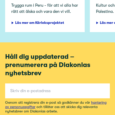
Trygga rum i Peru - för att vi alla har
Kultur och
rätt att älska och vara den vi vill.
Palestina.
Läs mer om Kärleksprojektet
Läs mer 
Håll dig uppdaterad –
prenumerera på Diakonias
nyhetsbrev
E-post för nyhetsbrev
Genom att registrera din e-post så godkänner du vår
hantering
av personuppgifter
och tillåter oss att skicka dig relevanta
nyhetsbrev om Diakonias arbete.