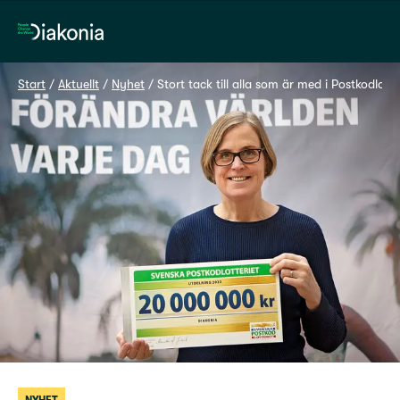
Hem
Start
 / 
Aktuellt
 / 
Nyhet
 / 
Stort tack till alla som är med i Postkodlotte