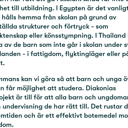
het till utbildning. I Egypten är det vanlig
r hålls hemma från skolan på grund av
ällda strukturer och förtryck - som
tenskap eller könsstympning. I Thailand 
av de barn som inte går i skolan under 
landen - i fattigdom, flyktingläger eller p
t.
mmans kan vi göra så att barn och unga ö
n får möjlighet att studera. Diakonias
ojekt är till för att alla barn och ungdoma
 undervisning de har rätt till. Det rustar
amtiden och är ett effektivt botemedel mo
gdom.