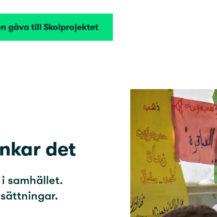
n gåva till Skolprojektet
unkar det
 i samhället.
sättningar.