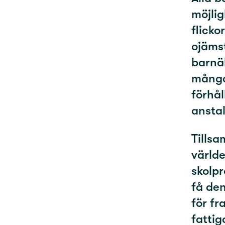
möjlig
flicko
ojämst
barnäk
många 
förhål
anstal
Tillsa
världe
skolpr
få den
för fr
fatti