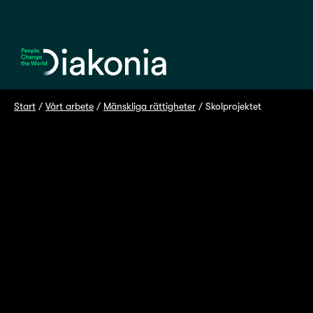
Hem
Start
 / 
Vårt arbete
 / 
Mänskliga rättigheter
 / 
Skolprojektet