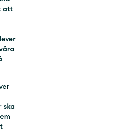
t att
lever
svåra
å
ver
r ska
 dem
t