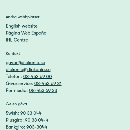
Andra webbplatser
English website
Página Web Español
IHL Centre
Kontakt
gavor@diakonia.se
diakonia@diakonia.se
Telefon:
08-453 69 00
Givarservice:
08-453 69 31
För media:
08-453 69 33
Ge en gåva
Swish: 90 33 044
Plusgiro: 90 33 04-4
Bankgiro: 903-3044