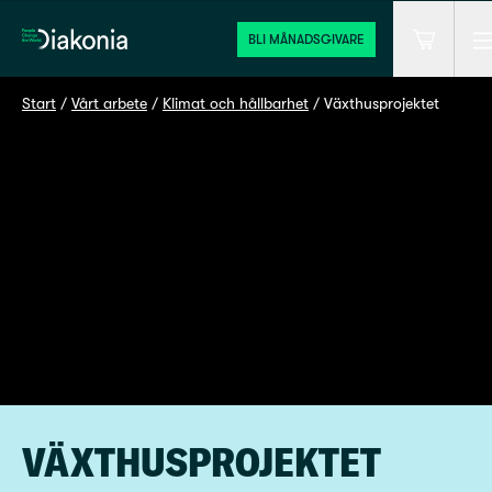
M
Hem
BLI MÅNADSGIVARE
Varukorg
Start
 / 
Vårt arbete
 / 
Klimat och hållbarhet
 / 
Växthusprojektet
VÄXTHUSPROJEKTET