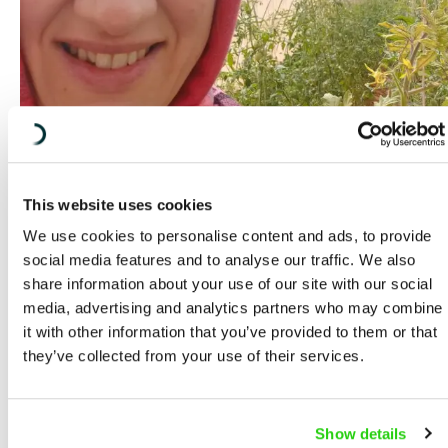
Reflektion: En utbildning för
klimatsmart odling
This website uses cookies
We use cookies to personalise content and ads, to provide
Anna Eggelind från Diakonia har besökt
social media features and to analyse our traffic. We also
Växthusprojektet. Hon möts av ett kargt
share information about your use of our site with our social
landskap som inte alls verkar lämpat att odla
media, advertising and analytics partners who may combine
i. Läs hennes berättelse från ett land där
it with other information that you’ve provided to them or that
they’ve collected from your use of their services.
klimatförändringarna är påtagliga men där
smarta växthus skapat möjlighet för liv.
Show details