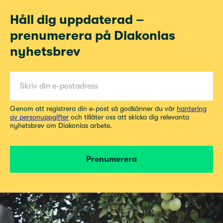
Håll dig uppdaterad –
prenumerera på Diakonias
nyhetsbrev
E-post för nyhetsbrev
Genom att registrera din e-post så godkänner du vår
hantering
av personuppgifter
och tillåter oss att skicka dig relevanta
nyhetsbrev om Diakonias arbete.
Prenumerera