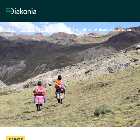
Hem
Start
 / 
Aktuellt
 / 
Debatt
 / 
Världen försvann i utrikesdeklarationen