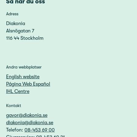
Så når du oss
Adress
Diakonia
Alsnögatan 7
116 44 Stockholm
Andra webbplatser
English website
Página Web Español
IHL Centre
Kontakt
gavor@diakonia.se
diakonia@diakonia.se
Telefon:
08-453 69 00