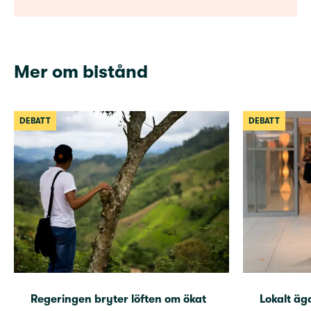
Mer om bistånd
DEBATT
DEBATT
Regeringen bryter löften om ökat
Lokalt äg