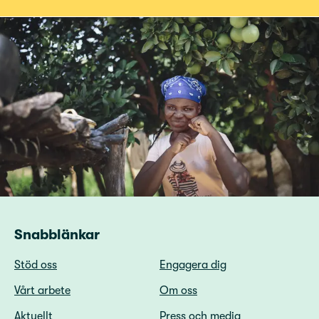
Snabblänkar
Stöd oss
Engagera dig
Vårt arbete
Om oss
Aktuellt
Press och media