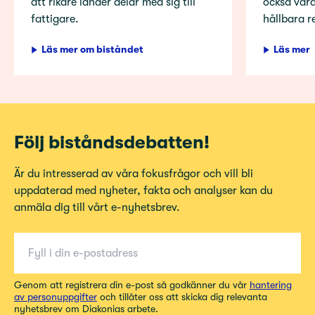
att rikare länder delar med sig till
också vara
fattigare.
hållbara r
Läs mer om biståndet
Läs mer
Följ biståndsdebatten!
Är du intresserad av våra fokusfrågor och vill bli
uppdaterad med nyheter, fakta och analyser kan du
anmäla dig till vårt e-nyhetsbrev.
E-post
Genom att registrera din e-post så godkänner du vår
hantering
av personuppgifter
och tillåter oss att skicka dig relevanta
nyhetsbrev om Diakonias arbete.