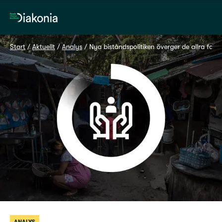
Hem
Start
 / 
Aktuellt
 / 
Analys
 / 
Nya biståndspolitiken överger de allra fatti