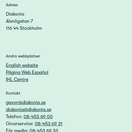
Adress
Diakonia
Alsnögatan 7
116 44 Stockholm
Andra webbplatser
English website
Página Web Español
IHL Centre
Kontakt
gavor@diakonia.se
diakonia@diakonia.se
Telefon:
08-453 69 00
Givarservice:
08-453 69 31
För media:
08-453 69 33