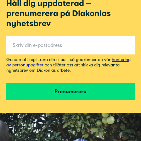
Håll dig uppdaterad –
prenumerera på Diakonias
nyhetsbrev
E-post för nyhetsbrev
Genom att registrera din e-post så godkänner du vår
hantering
av personuppgifter
och tillåter oss att skicka dig relevanta
nyhetsbrev om Diakonias arbete.
Prenumerera