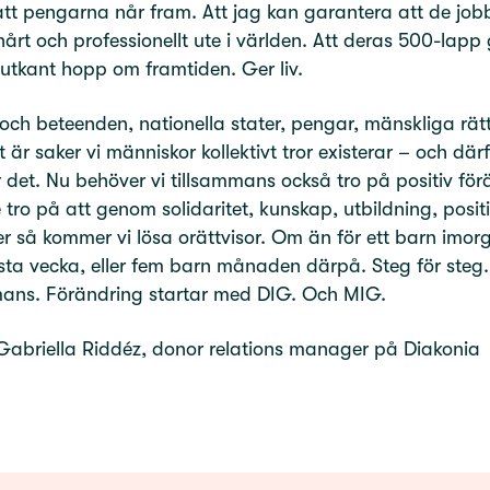
att pengarna når fram. Att jag kan garantera att de job
 hårt och professionellt ute i världen. Att deras 500-lapp
s utkant hopp om framtiden. Ger liv.
 och beteenden, nationella stater, pengar, mänskliga rät
t är saker vi människor kollektivt tror existerar – och där
r det. Nu behöver vi tillsammans också tro på positiv för
 tro på att genom solidaritet, kunskap, utbildning, posit
er så kommer vi lösa orättvisor. Om än för ett barn imor
ta vecka, eller fem barn månaden därpå. Steg för steg.
mans. Förändring startar med DIG. Och MIG.
Gabriella Riddéz, donor relations manager på Diakonia