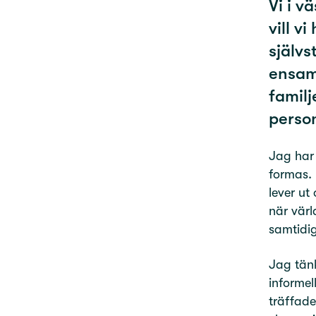
Vi i v
vill v
självs
ensam
familj
person
Jag har 
formas. 
lever ut
när värl
samtidi
Jag tänk
informel
träffad