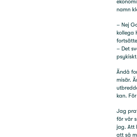
ekonomis
namn kl
– Nej Ga
kollega 
fortsätte
– Det sv
psykiskt
Ändå for
misär. Ä
utbredda
kan. För
Jag pra
för vår 
jag. Att
att så m