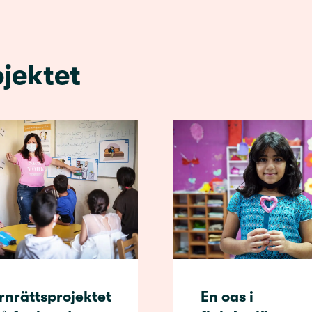
jektet
rnrättsprojektet
En oas i