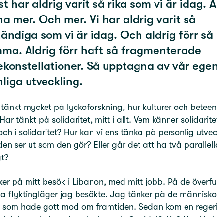
äst har aldrig varit så rika som vi är idag. 
i ha mer. Och mer. Vi har aldrig varit så
tändiga som vi är idag. Och aldrig förr så
ma. Aldrig förr haft så fragmenterade
ekonstellationer. Så upptagna av vår ege
liga utveckling.
tänkt mycket på lyckoforskning, hur kulturer och betee
Har tänkt på solidaritet, mitt i allt. Vem känner solidarit
 och i solidaritet? Hur kan vi ens tänka på personlig utvec
den ser ut som den gör? Eller går det att ha två parallel
gt?
er på mitt besök i Libanon, med mitt jobb. På de överfu
la flyktingläger jag besökte. Jag tänker på de människo
e som hade gott mod om framtiden. Sedan kom en regeri