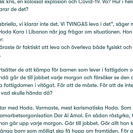
k kris, en kolossal explosion och Covid-19. Va? Hur i hel
arar de det?
briella, vi klarar inte det. Vi TVINGAS leva i det”, säger 
Hoda Kara i Libanon när jag frågar om situationen. Hon
r:
åraste är faktiskt att leva och överleva både fysiskt och
.
tsätter de att kämpa för barnen som lever i fattigdom 
ndå går de till jobbet varje morgon och försöker se den a
 fattigdomen i vitögat. För att de måste. För att de int
 vad skulle hända då?
tar med Hoda. Varmaste, mest karismatiska Hoda. Som 
samarbetsorganisation Dar Al Amal. En sådan råstyrka, 
 hon går upp varje morgon. Går till jobbet. Gör allt hon 
ånga barn som möjligt ska få hopp om framtiden. För a