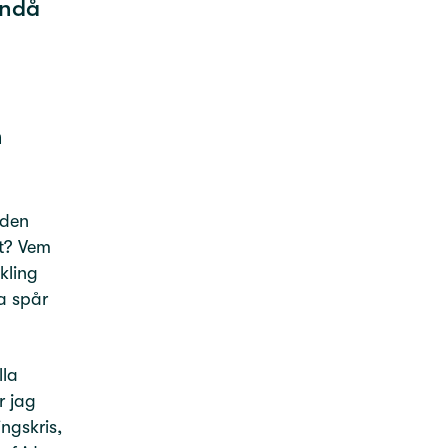
Ändå
n
nden
et? Vem
kling
la spår
lla
r jag
ngskris,