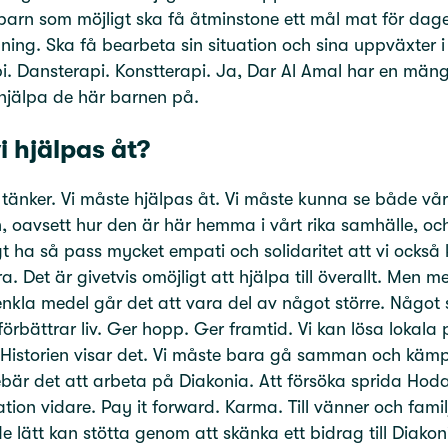
arn som möjligt ska få åtminstone ett mål mat för dag
dning. Ska få bearbeta sin situation och sina uppväxter i 
i. Dansterapi. Konstterapi. Ja, Dar Al Amal har en mäng
 hjälpa de här barnen på.
i hjälpas åt?
tänker. Vi måste hjälpas åt. Vi måste kunna se både vå
n, oavsett hur den är här hemma i vårt rika samhälle, oc
t ha så pass mycket empati och solidaritet att vi också 
a. Det är givetvis omöjligt att hjälpa till överallt. Men m
 enkla medel går det att vara del av något större. Något
 förbättrar liv. Ger hopp. Ger framtid. Vi kan lösa lokala
 Historien visar det. Vi måste bara gå samman och kämp
bär det att arbeta på Diakonia. Att försöka sprida Hod
ation vidare. Pay it forward. Karma. Till vänner och famil
de lätt kan stötta genom att skänka ett bidrag till Diakon