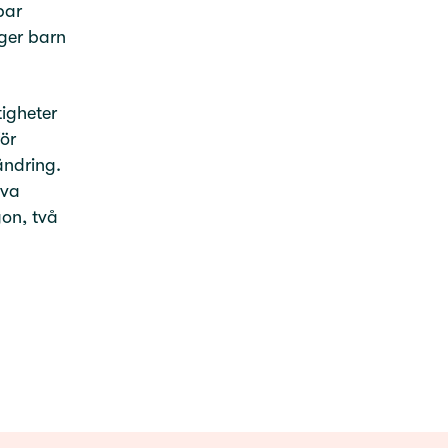
bar
 ger barn
tigheter
för
ändring.
iva
gon, två