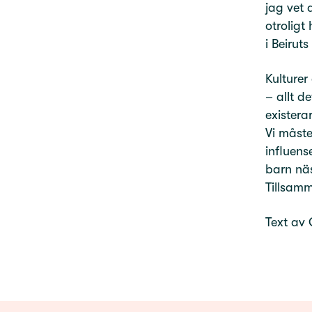
jag vet 
otroligt
i Beirut
Kulturer
– allt de
existera
Vi måste
influens
barn näs
Tillsam
Text av 