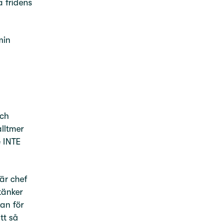
a fridens
min
och
lltmer
e INTE
är chef
tänker
kan för
tt så