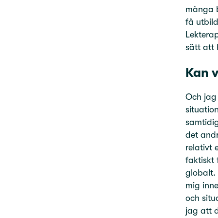
många b
få utbil
Lekterap
sätt att
Kan v
Och jag 
situatio
samtidig
det andr
relativt
faktiskt
globalt.
mig inne
och situ
jag att 