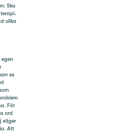
en. Ska
terapi.
d olika
r egen
h
kan se
ed
 som
 problem
a. För
as ord
j säger
ia. Att