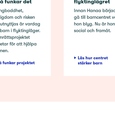
så funkar det
flyktinglägret
ngboddhet,
Innan Hanaa börja
tigdom och risken
gå till barncentret v
 utnyttjas är vardag
hon blyg. Nu är hon
 barn i flyktingläger.
social och framåt.
nrättsprojektet
etar för att hjälpa
nen.
Läs hur centret
å funkar projektet
stärker barn