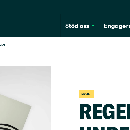
Stöd oss
Engagera
ågor
NYHET
REGE