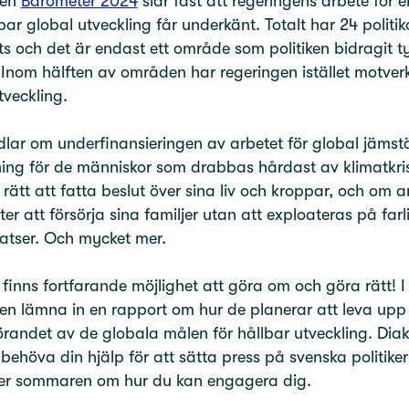
ten
Barometer 2024
slår fast att regeringens arbete för e
bar global utveckling får underkänt. Totalt har 24 polit
s och det är endast ett område som politiken bidragit ty
. Inom hälften av områden har regeringen istället motver
utveckling.
lar om underfinansieringen av arbetet för global jämstä
ing för de människor som drabbas hårdast av klimatkri
 rätt att fatta beslut över sina liv och kroppar, och om 
ter att försörja sina familjer utan att exploateras på farl
latser. Och mycket mer.
finns fortfarande möjlighet att göra om och göra rätt! I
en lämna in en rapport om hur de planerar att leva upp t
andet av de globala målen för hållbar utveckling. Dia
ehöva din hjälp för att sätta press på svenska politiker
fter sommaren om hur du kan engagera dig.