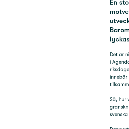
En sto
motver
utveck
Barom
lycka
Det är n
i Agend
riksdag
innebär 
tillsamm
Så, hur 
granskn
svenska