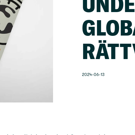
UNDE
GLOB
RÄTT
2024-06-13