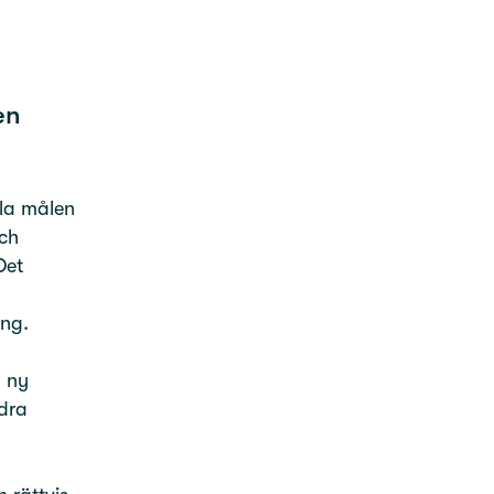
en
ala målen
ch
Det
ling.
n ny
dra