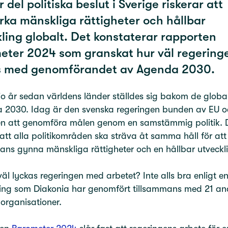
r del politiska beslut i Sverige riskerar att
ka mänskliga rättigheter och hållbar
ling globalt. Det konstaterar rapporten
eter 2024 som granskat hur väl regering
s med genomförandet av Agenda 2030.
io år sedan världens länder ställdes sig bakom de glob
a 2030. Idag är den svenska regeringen bunden av EU o
en att genomföra målen genom en samstämmig politik. 
att alla politikområden ska sträva åt samma håll för att
ans gynna mänskliga rättigheter och en hållbar utveck
väl lyckas regeringen med arbetet? Inte alls bra enligt e
ing som Diakonia har genomfört tillsammans med 21 an
 organisationer.