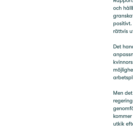
Rappor
och håll
granskat
positivt
rättvis 
Det hand
anpassn
kvinnors
möjlighe
arbetsp
Men det 
regering
genomför
kommer b
utkik e