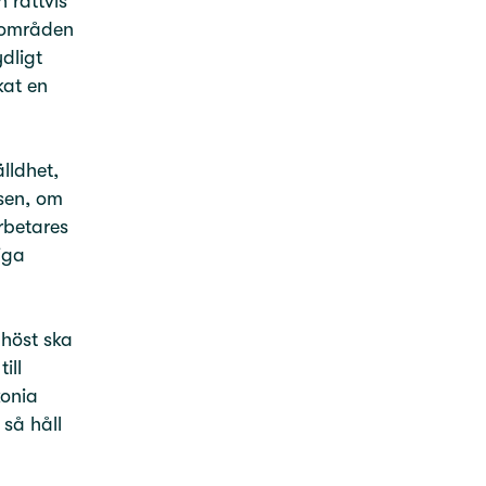
n rättvis
ikområden
dligt
kat en
lldhet,
sen, om
arbetares
iga
 höst ska
ill
konia
 så håll