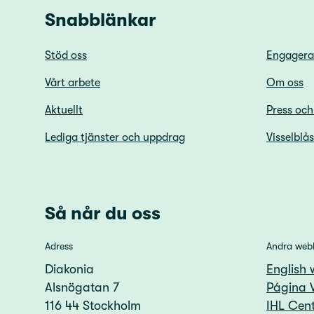
Snabblänkar
Stöd oss
Engagera
Vårt arbete
Om oss
Aktuellt
Press oc
Lediga tjänster och uppdrag
Visselblå
Så når du oss
Adress
Andra web
Diakonia
English 
Alsnögatan 7
Página 
116 44 Stockholm
IHL Cent