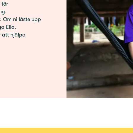
 för
ng.
. Om ni låste upp
a Ella.
r att hjälpa