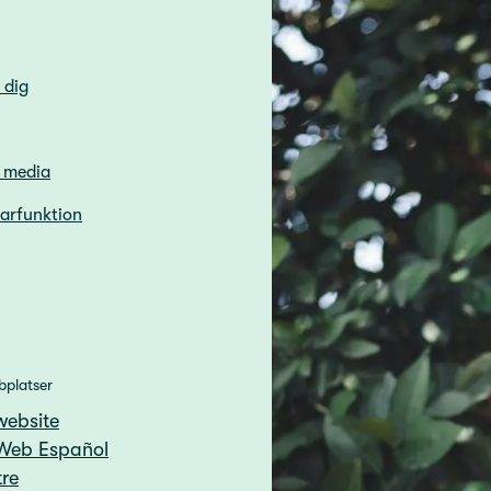
 dig
h media
sarfunktion
bplatser
website
Web Español
re