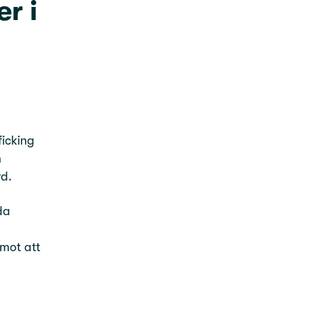
r i
ficking
m
rd.
da
 mot att