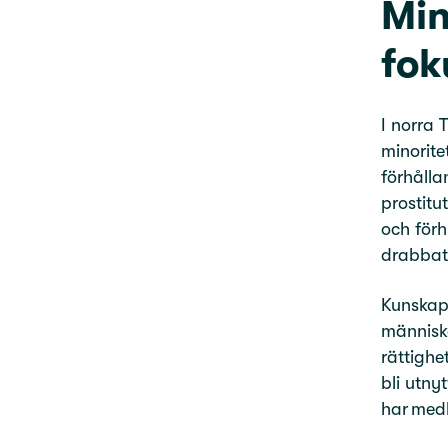
Min
fok
I norra 
minorite
förhålla
prostitu
och förh
drabbat
Kunskap 
människo
rättighe
bli utny
har medb