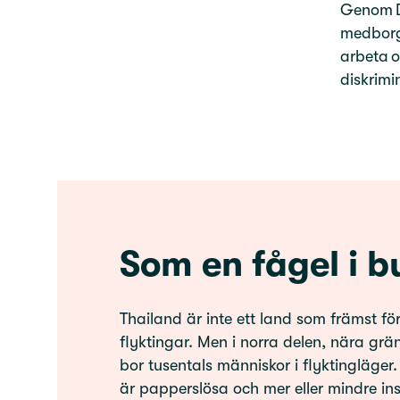
Genom Di
medborga
arbeta o
diskrimin
Som en fågel i b
Thailand är inte ett land som främst f
flyktingar. Men i norra delen, nära grä
bor tusentals människor i flyktingläger
är papperslösa och mer eller mindre in