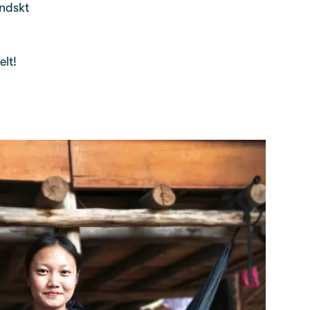
ändskt
elt!