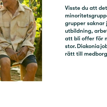
Visste du att det
minoritetsgrupp
grupper saknar ju
utbildning, arbe
att bli offer fö
stor. Diakonia j
rätt till medbor