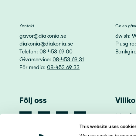
Kontakt
Ge en gåv
gavor@diakonia.se
Swish: 
diakonia@diakonia.se
Plusgiro
Telefon:
08-453 69 00
Bankgir
Givarservice:
08-453 69 31
För media:
08-453 69 33
Följ oss
Villko
Integrite
Användn
This website uses cookie
We use cookies to personal