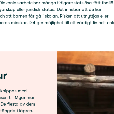
akonias arbete har många tidigare statslösa fått thail
rskap eller juridisk status. Det innebär att de kan
ch att barnen får gå i skolan. Risken att utnyttjas eller
eras minskar. Det ger möjlighet till ett värdigt liv helt enk
ur
örknippas med
nsen till Myanmar
. De flesta av dem
stängda i lägren.