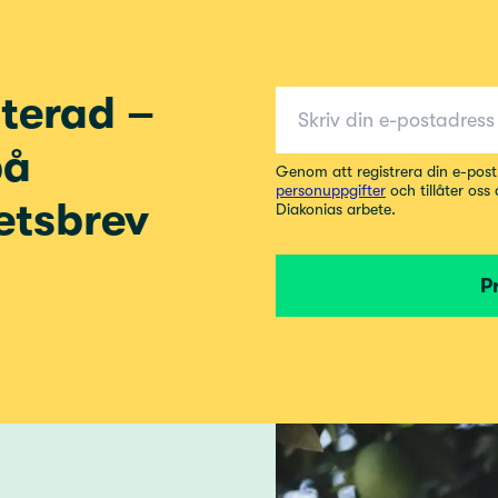
E-post för nyhetsbrev
terad –
på
Genom att registrera din e-pos
personuppgifter
och tillåter oss
etsbrev
Diakonias arbete.
P