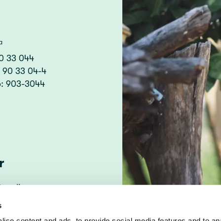
a
90 33 044
: 90 33 04-4
o: 903-3044
r
tspolicy
ing av kakor
s
ise content and ads, to provide social media features and to anal