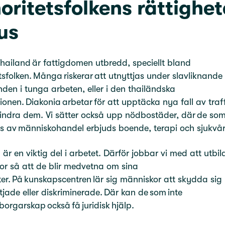
oritetsfolkens rättighete
us
Thailand är fattigdomen utbredd, speciellt bland
tsfolken. Många riskerar att utnyttjas under slavliknande
nden i tunga arbeten, eller i den thailändska
tionen. Diakonia arbetar för att upptäcka nya fall av traf
indra dem. Vi sätter också upp nödbostäder, där de so
s av människohandel erbjuds boende, terapi och sjukvå
är en viktig del i arbetet. Därför jobbar vi med att utbil
r så att de blir medvetna om sina
ter. På kunskapscentren lär sig människor att skydda sig
ttjade eller diskriminerade. Där kan de som inte
orgarskap också få juridisk hjälp.