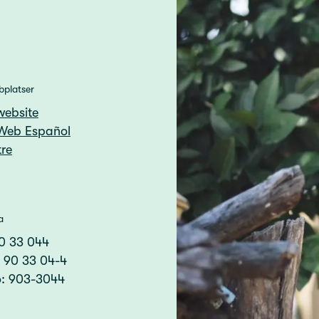
bplatser
website
Web Español
re
a
90 33 044
: 90 33 04-4
o: 903-3044