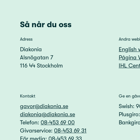
Så når du oss
Adress
Andra web
Diakonia
English 
Alsnögatan 7
Página 
116 44 Stockholm
IHL Cent
Kontakt
Ge en gåv
gavor@diakonia.se
Swish: 
diakonia@diakonia.se
Plusgiro
Telefon:
08-453 69 00
Bankgir
Givarservice:
08-453 69 31
För media:
08-453 69 33