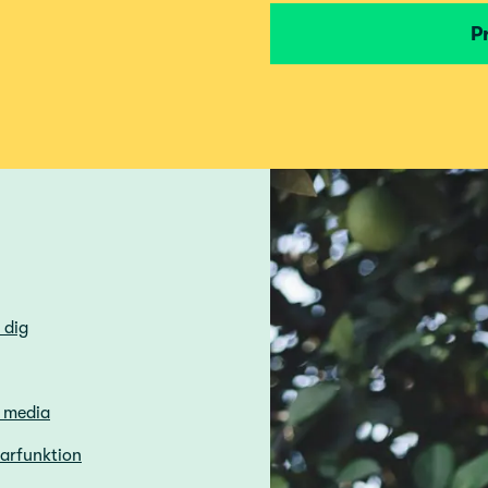
P
 dig
h media
sarfunktion