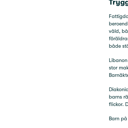
Trygg
Fattigdo
beroende
våld, bå
föräldra
både stö
Libanon 
stor mak
Barnäkte
Diakonia
barns rä
flickor.
Barn på 