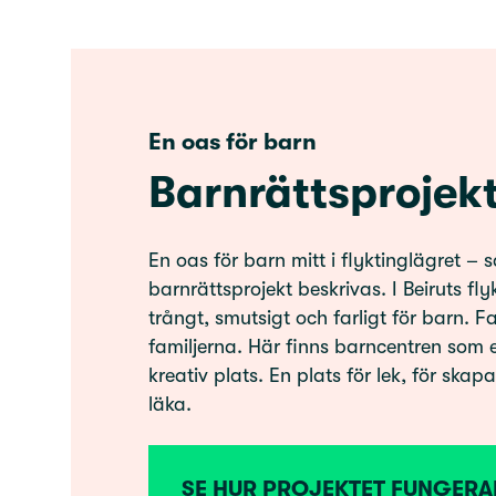
En oas för barn
Barnrättsprojek
En oas för barn mitt i flyktinglägret – 
barnrättsprojekt beskrivas. I Beiruts fly
trångt, smutsigt och farligt för barn. 
familjerna. Här finns barncentren som 
kreativ plats. En plats för lek, för skap
läka.
SE HUR PROJEKTET FUNGERA