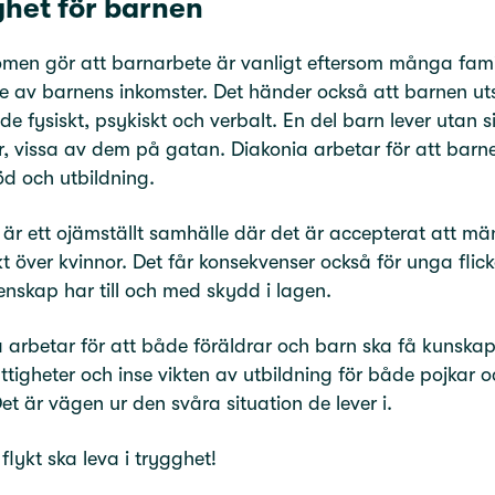
het för barnen
men gör att barnarbete är vanligt eftersom många famil
 av barnens inkomster. Det händer också att barnen uts
de fysiskt, psykiskt och verbalt. En del barn lever utan s
r, vissa av dem på gatan. Diakonia arbetar för att barn
d och utbildning.
är ett ojämställt samhälle där det är accepterat att mä
t över kvinnor. Det får konsekvenser också för unga flick
nskap har till och med skydd i lagen.
 arbetar för att både föräldrar och barn ska få kunska
ttigheter och inse vikten av utbildning för både pojkar o
 Det är vägen ur den svåra situation de lever i.
flykt ska leva i trygghet!