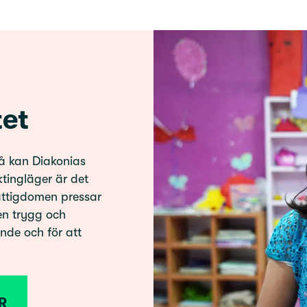
tet
så kan Diakonias
ktingläger är det
Fattigdomen pressar
en trygg och
ande och för att
R