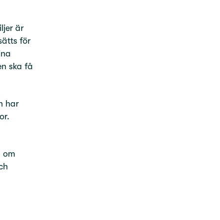
jer är
ätts för
ina
en ska få
n har
or.
p om
ch