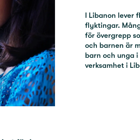
I Libanon lever f
flyktingar. Mång
för övergrepp s
och barnen är m
barn och unga i 
verksamhet i Li