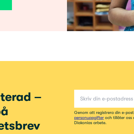
E-post för nyhetsbrev
terad –
på
Genom att registrera din e-pos
personuppgifter
och tillåter oss
etsbrev
Diakonias arbete.