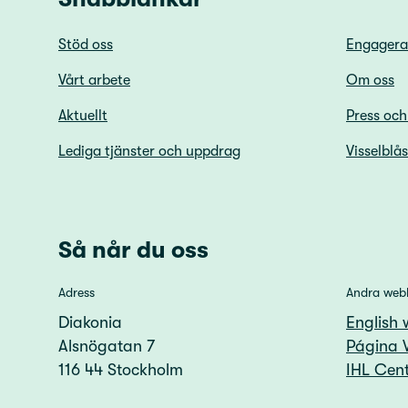
Stöd oss
Engagera
Vårt arbete
Om oss
Aktuellt
Press oc
Lediga tjänster och uppdrag
Visselblå
Så når du oss
Adress
Andra web
Diakonia
English 
Alsnögatan 7
Página 
116 44 Stockholm
IHL Cent