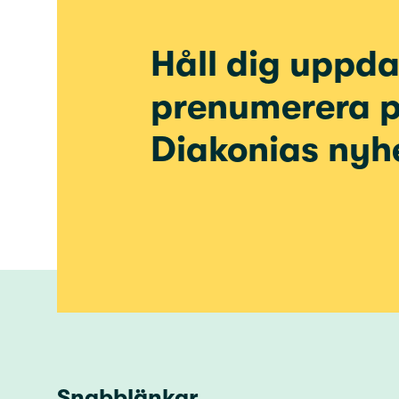
Håll dig uppda
prenumerera 
Diakonias nyh
Snabblänkar