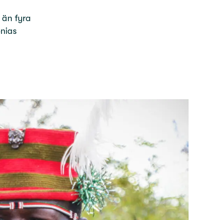
 än fyra
onias