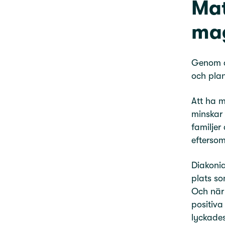
Mat
ma
Genom a
och plan
Att ha m
minskar 
familjer
eftersom
Diakonia
plats so
Och när 
positiva
lyckades