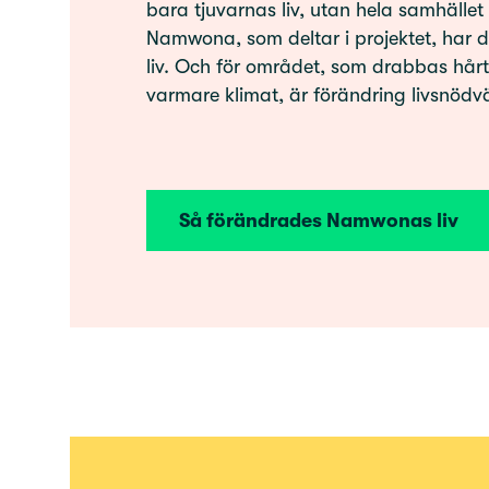
bara tjuvarnas liv, utan hela samhället d
Namwona, som deltar i projektet, har de
liv. Och för området, som drabbas hårt
varmare klimat, är förändring livsnödv
Så förändrades Namwonas liv