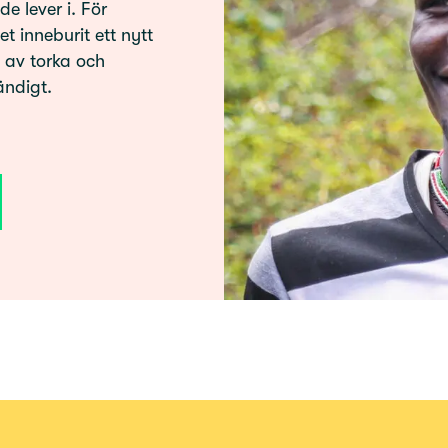
e lever i. För
t inneburit ett nytt
 av torka och
ändigt.