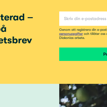
E-post för nyhetsbrev
terad –
på
Genom att registrera din e-pos
personuppgifter
och tillåter oss
etsbrev
Diakonias arbete.
P