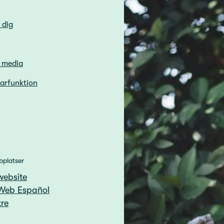
 dig
h media
sarfunktion
bplatser
website
Web Español
re