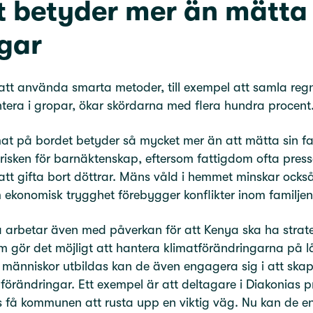
 betyder mer än mätta
gar
tt använda smarta metoder, till exempel att samla reg
tera i gropar, ökar skördarna med flera hundra procent
at på bordet betyder så mycket mer än att mätta sin fam
risken för barnäktenskap, eftersom fattigdom ofta press
 att gifta bort döttrar. Mäns våld i hemmet minskar också
 ekonomisk trygghet förebygger konflikter inom familjen
 arbetar även med påverkan för att Kenya ska ha strat
m gör det möjligt att hantera klimatförändringarna på lå
människor utbildas kan de även engagera sig i att ska
 förändringar. Ett exempel är att deltagare i Diakonias p
 få kommunen att rusta upp en viktig väg. Nu kan de en