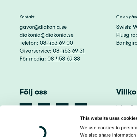
Kontakt
Ge en gåv
gavor@diakonia.se
Swish: 
diakonia@diakonia.se
Plusgiro
Telefon:
08-453 69 00
Bankgir
Givarservice:
08-453 69 31
För media:
08-453 69 33
Följ oss
Villko
Integrite
Användn
This website uses cookie
We use cookies to personal
We also share information 