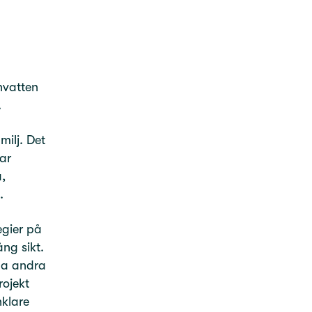
nvatten
.
ilj. Det
ar
,
.
egier på
ng sikt.
pa andra
rojekt
klare