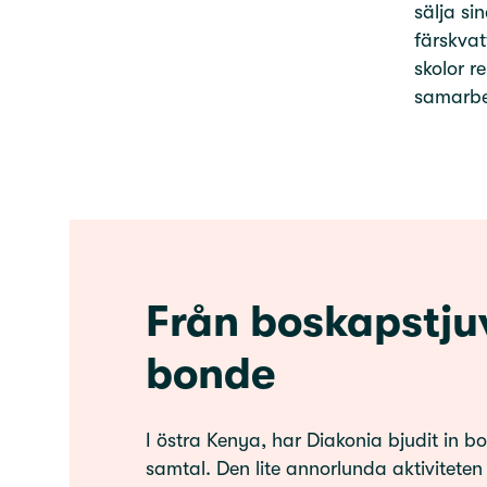
sälja si
färskvat
skolor r
samarbet
Från boskapstjuv 
bonde
I östra Kenya, har Diakonia bjudit in bo
samtal. Den lite annorlunda aktiviteten