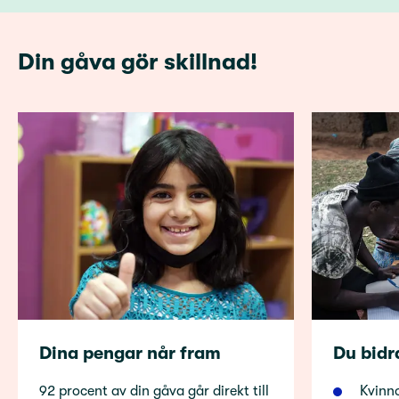
Din gåva gör skillnad!
Dina pengar når fram
Du bidra
92 procent av din gåva går direkt till
Kvinn