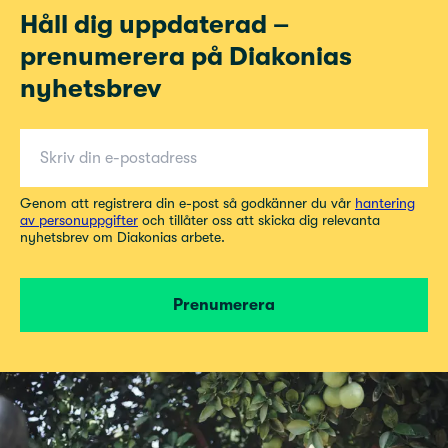
Håll dig uppdaterad –
prenumerera på Diakonias
nyhetsbrev
E-post för nyhetsbrev
Genom att registrera din e-post så godkänner du vår
hantering
av personuppgifter
och tillåter oss att skicka dig relevanta
nyhetsbrev om Diakonias arbete.
Prenumerera