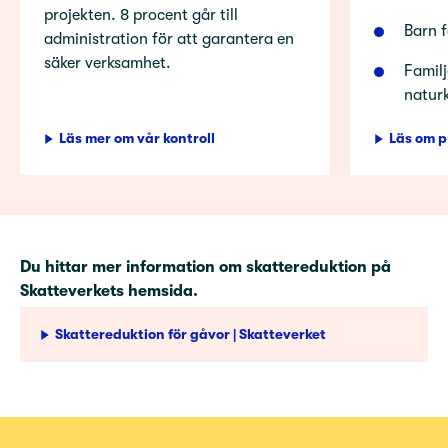
projekten. 8 procent går till
Barn f
administration för att garantera en
säker verksamhet.
Familj
natur
Läs mer om vår kontroll
Läs om p
Du hittar mer information om skattereduktion på
Skatteverkets hemsida.
Skattereduktion för gåvor | Skatteverket