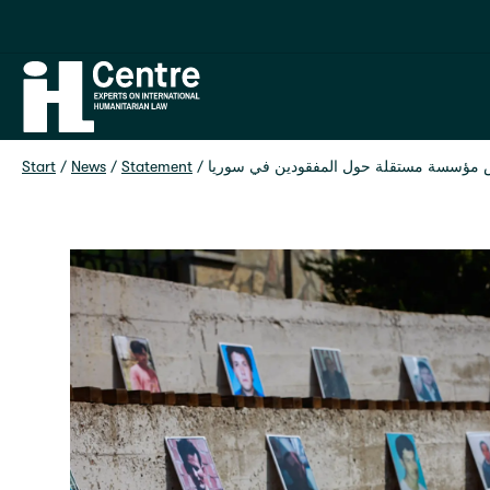
Home
Start
 / 
News
 / 
Statement
 / 