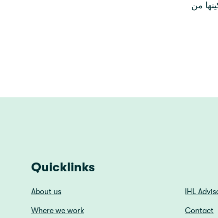
نها من
Quicklinks
About us
IHL Advis
Where we work
Contact