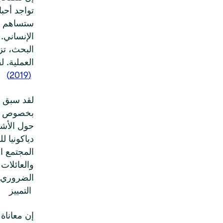
تواجد أحب
ستساهم هذ
الإنساني.
البحث، تز
العملية. ل
(2019)
لقد سبق 
بخصوص ال
حول الأش
دياكونيا ل
المجتمع ا
والعائلات
الضروري ت
التمييز
إن معاناة 