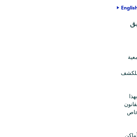
Englis
يق
عية
 للكشف
هذا
قانون
شخاص
ماكن