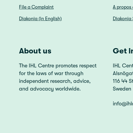
File a Complaint
A propos 
Diakonia (in English)
Diakonia
About us
Get i
The IHL Centre promotes respect
IHL Cent
for the laws of war through
Alsnöga
independent research, advice,
116 44 
and advocacy worldwide.
Sweden
info@ihl