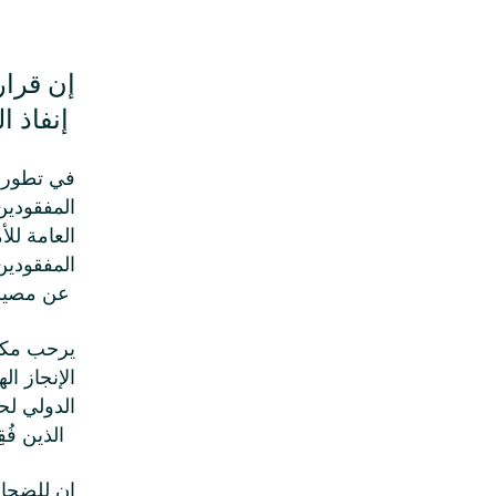
إن قرار
إنفاذ الحق في المعرفة وفقاً لأحكام القانون الدولي
في تطور ل
المفقودين
العامة ل
المفقودين
عن مصير ومكان تواجد الذين فُقدوا، وتقديم الدعم لعائلاتهم
يرحب مكتب
الإنجاز ال
الدولي لح
الذين فُقِدوا في سياق النزاع المسلح في سوريا
إن للضحا