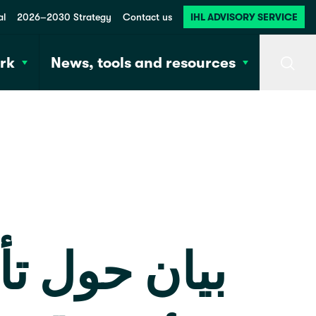
al
2026–2030 Strategy
Contact us
IHL ADVISORY SERVICE
rk
News, tools and resources
Searc
بيان حول ت