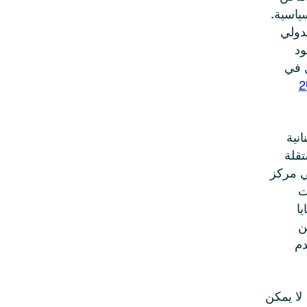
ياسية.
دولي
ود
ل في
ن 2474
نية
قلة
ي مركز
ت
يا
ن
دم
 لا يمكن