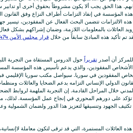
ابهم. هذا الحق يجب ألا يكون مشروطاً بحقوق أخرى أو تدابير س
ه المؤسسة في إنفاذ التزامات أطراف النزاع وفق القانون ال
 هذه الالتزامات تتضمن البحث الفعال عن المفقودين، تيسير جه
ويد العائلات بالمعلومات اللازمة، وضمان إشراكهم بشكل فعا
قد تم تأكيد هذه المبادئ سابقاً من خلال
قرار مجلس الأم
للمركز أن أصدر
تقريراً
حول الدروس المستقاة من التجربة اللبنا
أشخاص المفقودين، والذي يدعم تأسيس هذه المؤسسة المست
خاص المفقودين في سوريا. سيواصل مكتب سوريا الإقليمي ف
لقانون الدولي الإنساني التزامه بدعم الضحايا والعائلات ومنظما
لمدني خلال المراحل القادمة. إن التجربة الملهمة لروابط الضحا
 تؤكد على دورهم المحوري في إنجاح عمل المؤسسة. لذلك، م
كثيف الجهود وتنسيقها لتعزيز هذا الدور ولضمان الشمولية وع
هذه العائلات المستمرة، التي قد ترقى لتكون معاملة لاإنسانية،