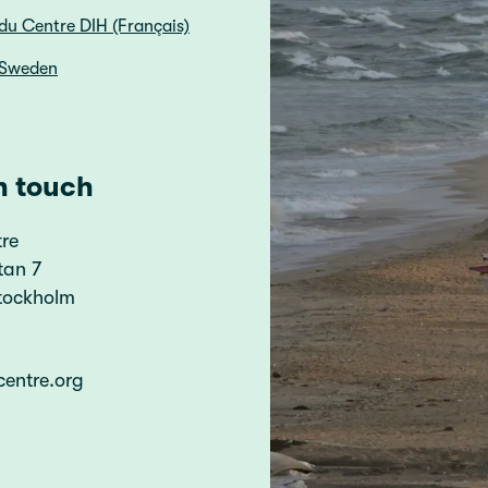
du Centre DIH (Français)
 Sweden
n touch
re
tan 7
Stockholm
centre.org