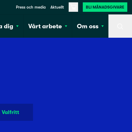
Press och media
Aktuellt
BLI MÅNADSGIVARE
Varukorg
 dig
Vårt arbete
Om oss
Sök
Valfritt