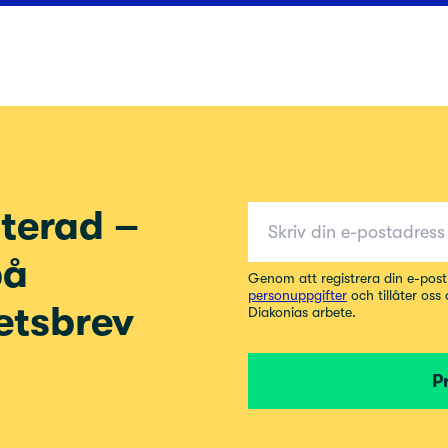
E-post för nyhetsbrev
terad –
på
Genom att registrera din e-pos
personuppgifter
och tillåter oss
etsbrev
Diakonias arbete.
P