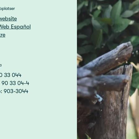
bplatser
website
Web Español
re
a
90 33 044
: 90 33 04-4
o: 903-3044