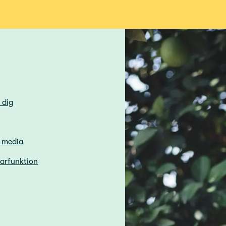
 dig
h media
sarfunktion