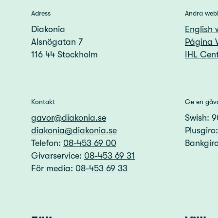
Adress
Andra web
Diakonia
English 
Alsnögatan 7
Página 
116 44 Stockholm
IHL Cent
Kontakt
Ge en gåv
gavor@diakonia.se
Swish: 
diakonia@diakonia.se
Plusgiro
Telefon:
08-453 69 00
Bankgir
Givarservice:
08-453 69 31
För media:
08-453 69 33