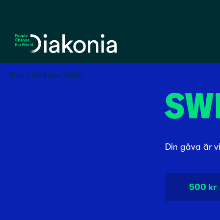
Hem
Start
 / 
Stöd oss
 / 
Swish
SW
Din gåva är vi
500 kr