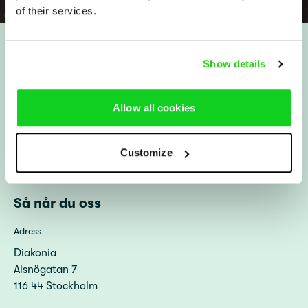
of their services.
Snabblänkar
Show details
Stöd oss
Engagera dig
Allow all cookies
Vårt arbete
Om oss
Aktuellt
Press och media
Customize
Lediga tjänster och uppdrag
Visselblåsarfunktion
Så når du oss
Adress
Diakonia
Alsnögatan 7
116 44 Stockholm