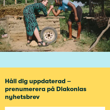
Håll dig uppdaterad –
prenumerera på Diakonias
nyhetsbrev
E-post för nyhetsbrev