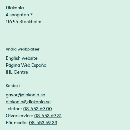
Diakonia
Alsnögatan 7
116 44 Stockholm
Andra webbplatser
English website
Página Web Español
IHL Centre
Kontakt
gavor@diakonia.se
diakonia@diakonia.se
Telefon:
08-453 69 00
Givarservice:
08-453 69 31
För media:
08-453 69 33