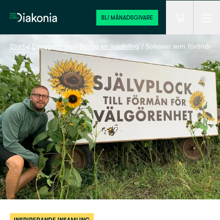
Men
Hem
BLI MÅNADSGIVARE
Varukorg
Start
 / 
Engagera dig
 / 
Starta en insamling
 / 
Solrosor som förändrar 