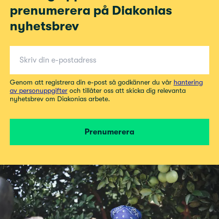
prenumerera på Diakonias
nyhetsbrev
E-post för nyhetsbrev
Genom att registrera din e-post så godkänner du vår
hantering
av personuppgifter
och tillåter oss att skicka dig relevanta
nyhetsbrev om Diakonias arbete.
Prenumerera