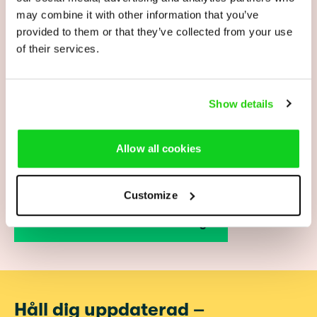
may combine it with other information that you’ve
Jag har en fråga om min insamling, vem
provided to them or that they’ve collected from your use
kontaktar jag?
of their services.
Vad har Diakonia för swishnummer?
Show details
Allow all cookies
Kan jag starta en insamling via Facebook?
Customize
Läs mer om att starta insamling
Håll dig uppdaterad –