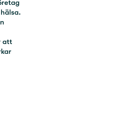
företag
 hälsa.
en
 att
rkar