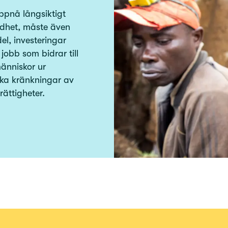
ppnå långsiktigt
ldhet, måste även
l, investeringar
jobb som bidrar till
människor ur
aka kränkningar av
ättigheter.