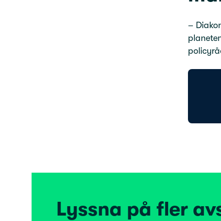
– Diakon
planeten
policyrå
Lyssna på fler av