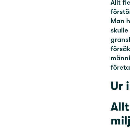
Allt f
förstö
Man h
skull
gransk
försäk
männis
företa
Ur 
All
mil