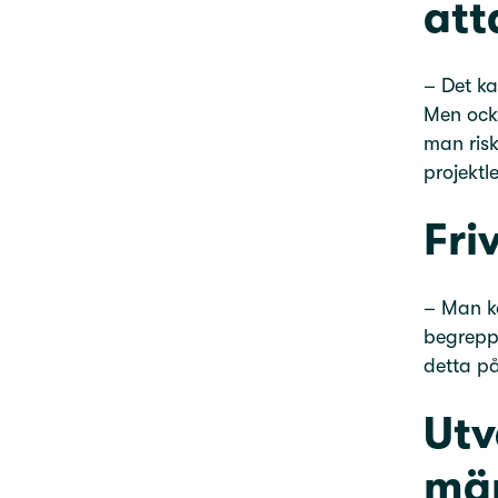
att
– Det ka
Men ocks
man risk
projekt
Friv
– Man ka
begreppe
detta på
Utv
män