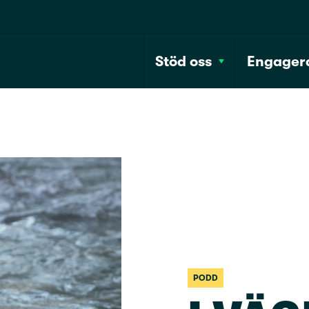
Stöd oss
Engagera
PODD