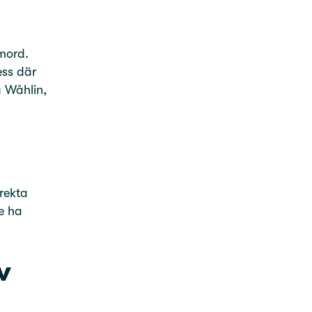
mord.
ess där
a Wåhlin,
rekta
te ha
v