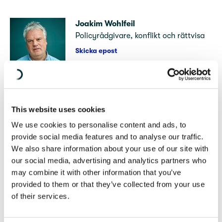
Joakim Wohlfeil
Policyrådgivare, konflikt och rättvisa
Skicka epost
08-453 69 21
This website uses cookies
We use cookies to personalise content and ads, to
Följ biståndsdebatten!
provide social media features and to analyse our traffic.
We also share information about your use of our site with
Är du intresserad av våra fokusfrågor och vill bli
our social media, advertising and analytics partners who
uppdaterad med nyheter, fakta och analyser kan
may combine it with other information that you’ve
du anmäla dig till vårt e-nyhetsbrev.
provided to them or that they’ve collected from your use
of their services.
E-post