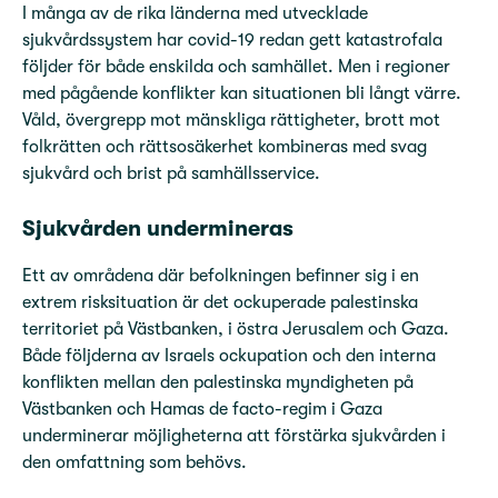
I många av de rika länderna med utvecklade
sjukvårdssystem har covid-19 redan gett katastrofala
följder för både enskilda och samhället. Men i regioner
med pågående konflikter kan situationen bli långt värre.
Våld, övergrepp mot mänskliga rättigheter, brott mot
folkrätten och rättsosäkerhet kombineras med svag
sjukvård och brist på samhällsservice.
Sjukvården undermineras
Ett av områdena där befolkningen befinner sig i en
extrem risksituation är det ockuperade palestinska
territoriet på Västbanken, i östra Jerusalem och Gaza.
Både följderna av Israels ockupation och den interna
konflikten mellan den palestinska myndigheten på
Västbanken och Hamas de facto-regim i Gaza
underminerar möjligheterna att förstärka sjukvården i
den omfattning som behövs.