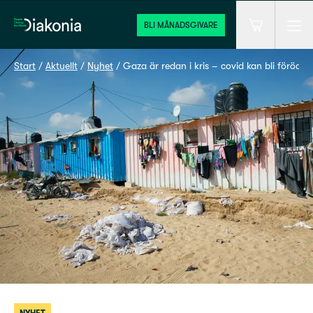
Men
Hem
BLI MÅNADSGIVARE
Varukorg
Start
 / 
Aktuellt
 / 
Nyhet
 / 
Gaza är redan i kris – covid kan bli föröda