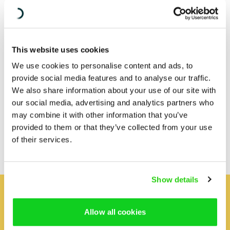
This website uses cookies
We use cookies to personalise content and ads, to
provide social media features and to analyse our traffic.
Med över en miljon lottköpare är Postkodlotteriet
We also share information about your use of our site with
Sveriges största lotteri, men också Sveriges största
our social media, advertising and analytics partners who
privata givare till ideell sektor. Idag genererar lotteriet en
may combine it with other information that you’ve
miljard kronor om året till över 60 organisationer som
provided to them or that they’ve collected from your use
arbetar för att göra världen bättre.
Det är det som är
of their services.
Postkodeffekten och du kan läsa mer här.
Show details
Håll dig uppdaterad –
Allow all cookies
prenumerera på Diakonias