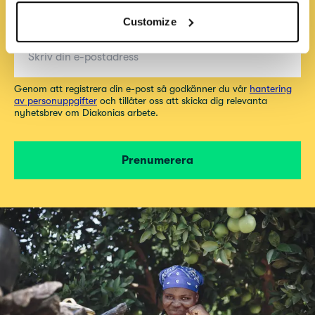
nyhetsbrev
Customize
E-post för nyhetsbrev
Genom att registrera din e-post så godkänner du vår
hantering
av personuppgifter
och tillåter oss att skicka dig relevanta
nyhetsbrev om Diakonias arbete.
Prenumerera