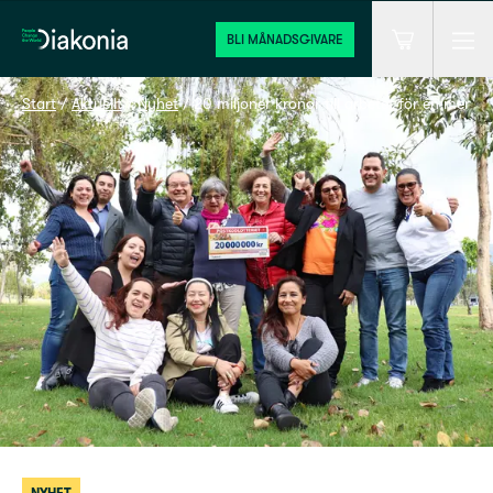
Men
Hem
BLI MÅNADSGIVARE
Varukorg
Start
 / 
Aktuellt
 / 
Nyhet
 / 
20 miljoner kronor till arbetet för en mer rät