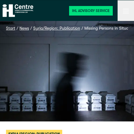
Home
Men
IHL ADVISORY SERVICE
Start
 / 
News
 / 
Syria/Region: Publication
 / 
Missing Persons in Situati