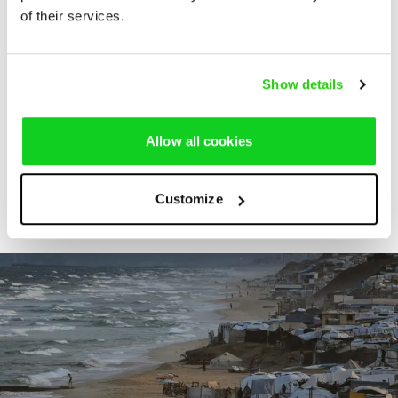
of their services.
*
Cover photo credit to ICRC
For more information about this publication from the
Show details
Syria Regional Desk, please contact:
Syria Regional Desk
Allow all cookies
Beirut
Send Email
Customize