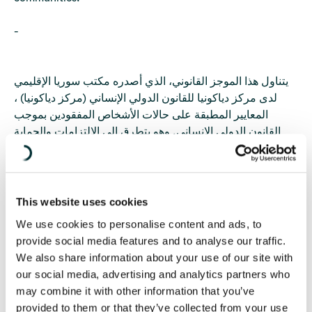
-
يتناول هذا الموجز القانوني، الذي أصدره مكتب سوريا الإقليمي
لدى مركز دياكونيا للقانون الدولي الإنساني (مركز دياكونيا) ،
المعايير المطبقة على حالات الأشخاص المفقودين بموجب
القانون الدولي الإنساني. وهو يتطرق إلى الالتزامات والحماية
التي ينص عليها القانون الدولي فيما يتعلق بالأشخاص المفقودين،
مع التركيز على حق العائلات في معرفة مصير أحبائهم. ويُعترف
بهذا الحق باعتباره حاسمًا في تخفيف معاناة الأسر المتضررة من
النزاعات المسلحة
This website uses cookies
We use cookies to personalise content and ads, to
علاوة على ذلك، يتناول الموجز حظر الاختفاء القسري، وهو
provide social media features and to analyse our traffic.
انتهاك خطير للقانون الدولي الإنساني والقانون الدولي لحقوق
We also share information about your use of our site with
الإنسان. لا ينتهك الاختفاء القسري حقوق الأفراد الذين يتم
our social media, advertising and analytics partners who
اختطافهم فحسب، بل يسبب أيضًا ضائقة شديدة لأسرهم
may combine it with other information that you’ve
ومجتمعاتهم
provided to them or that they’ve collected from your use