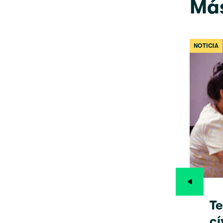
Más
NOTICIA
Te
cí