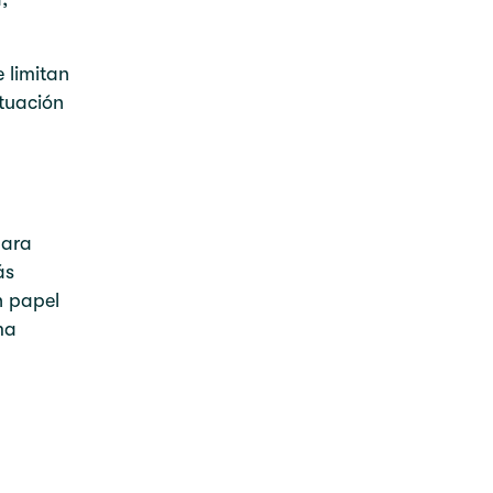
e limitan
ituación
para
ás
n papel
ma