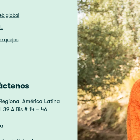
eb global
HL
e quejas
áctenos
Regional América Latina
 39 A Bis # 14 – 46
ia