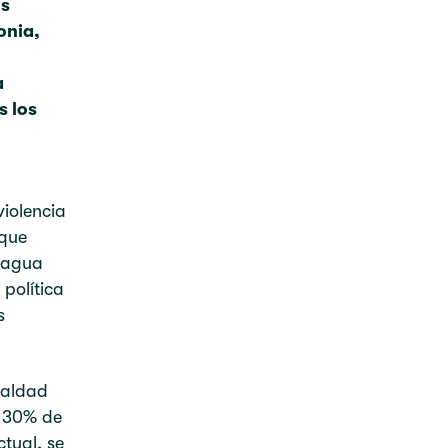
os
onia,
a
s los
iolencia
 que
ragua
 política
s
ualdad
l 30% de
ctual, se