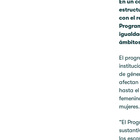
En un c
estruct
con el r
Program
igualda
ámbitos
El progr
instituc
de géner
afectan
hasta el
femenina
mujeres.
“El Prog
sustanti
los esca