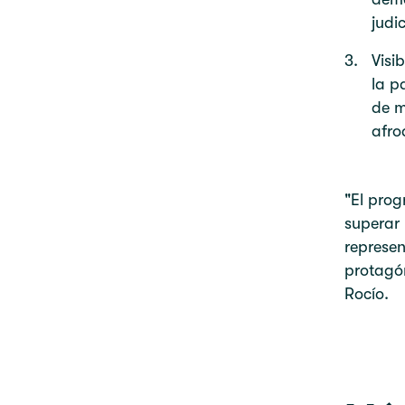
judic
Visi
la p
de m
afro
"El pro
superar 
represen
protagón
Rocío.