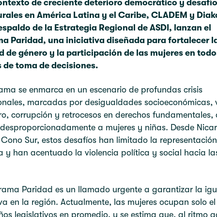
ontexto de creciente deterioro democrático y desafí
urales en América Latina y el Caribe, CLADEM y Diak
espaldo de la Estrategia Regional de ASDI, lanzan el
a Paridad, una iniciativa diseñada para fortalecer l
d de género y la participación de las mujeres en todo
 de toma de decisiones.
ama se enmarca en un escenario de profundas crisis
ionales, marcadas por desigualdades socioeconómicas, v
o, corrupción y retrocesos en derechos fundamentales,
 desproporcionadamente a mujeres y niñas. Desde Nica
 Cono Sur, estos desafíos han limitado la representación
 y han acentuado la violencia política y social hacia la
rama Paridad es un llamado urgente a garantizar la ig
va en la región. Actualmente, las mujeres ocupan solo e
ños legislativos en promedio, y se estima que, al ritmo a