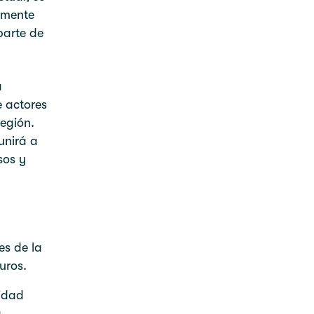
amente
parte de
a
e actores
región.
unirá a
sos y
es de la
uros.
ridad
,