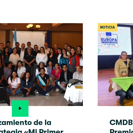
NOTICIA
amiento de la
CMDBC
ategia «Mi Primer
Premi