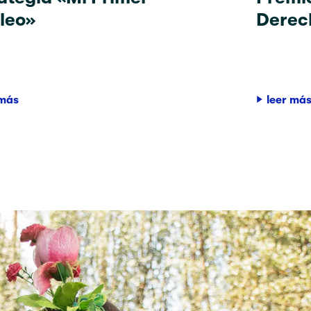
leo»
Derec
 más
leer má