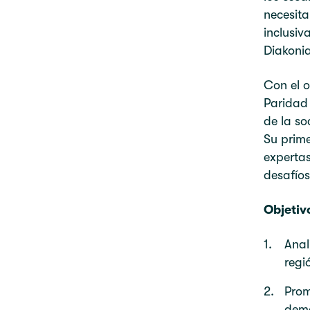
necesit
inclusiv
Diakoni
Con el o
Paridad 
de la so
Su prime
expertas
desafíos
Objetiv
Anal
regi
Prom
demo