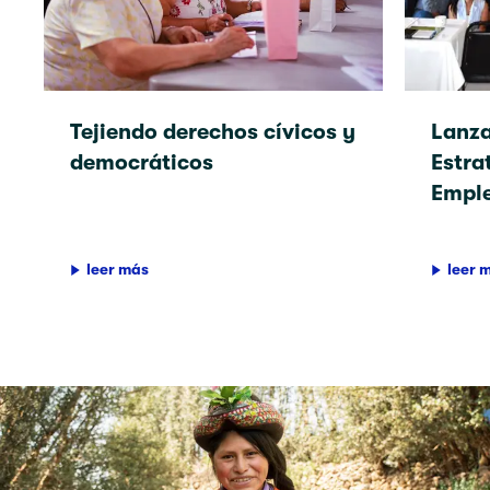
Tejiendo derechos cívicos y
Lanza
democráticos
Estra
Empl
leer más
leer 