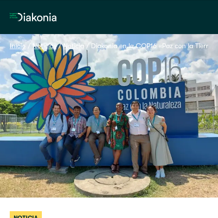
Home
Início
 / 
Noticias
 / 
Noticia
 / 
Diakonia en la COP16 «Paz con la Tierra»