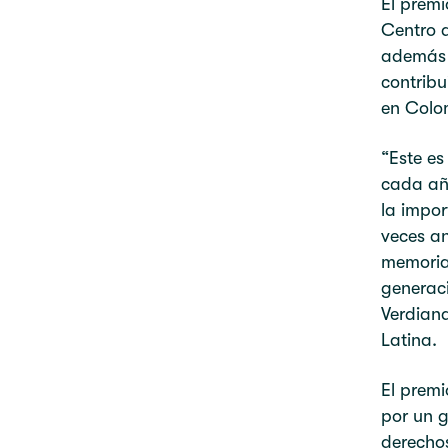
El premi
Centro d
además a
contribu
en Colo
“Este es
cada año
la impor
veces an
memoria 
generaci
Verdiana
Latina.
El premi
por un 
derechos