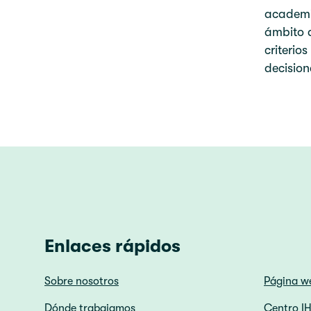
academia
ámbito d
criterio
decisio
Enlaces rápidos
Sobre nosotros
Página w
Dónde trabajamos
Centro I