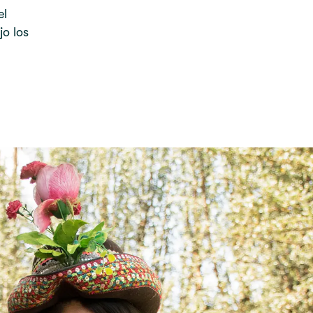
el
jo los
.