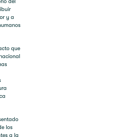
rio del
ibuir
or y a
s humanos
pacto que
nacional
has
s
ura
ica
esentado
e los
tes a la