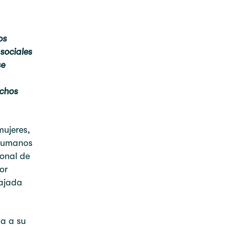
os
sociales
se
echos
mujeres,
 Humanos
ional de
or
bajada
ga a su