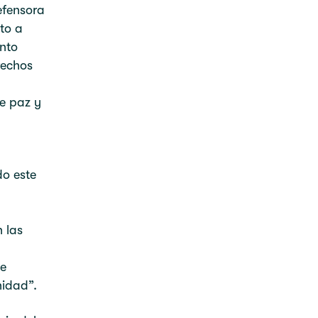
efensora
to a
nto
rechos
de paz y
o este
y
 las
ue
unidad”.