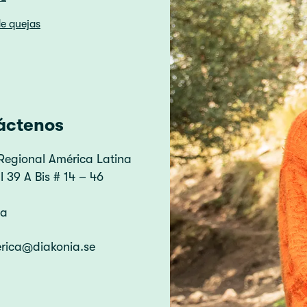
e quejas
áctenos
Regional América Latina
 39 A Bis # 14 – 46
ia
erica@diakonia.se