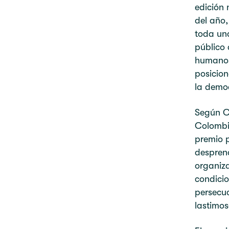
edición 
del año,
toda una
público 
humanos
posicion
la demo
Según C
Colombi
premio p
desprend
organiza
condicio
persecuc
lastimo