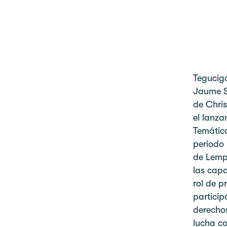
Tegucig
Jaume S
de Chris
el lanza
Temático
periodo
de Lempi
las capa
rol de p
particip
derecho
lucha co