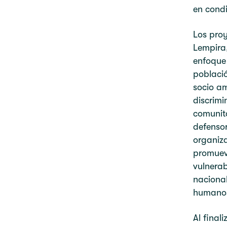
en condi
Los pro
Lempira,
enfoque
població
socio am
discrimi
comunit
defensor
organiz
promuev
vulnerab
nacional
humano
Al final