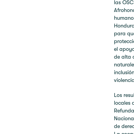
las OSC 
Afrohond
humanos 
Honduras
para qu
protecci
el apoy
de alta 
natural
inclusió
violenci
Los resu
locales 
Refundar
Naciona
de dere