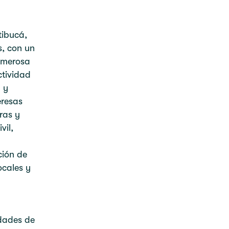
tibucá,
s, con un
umerosa
ctividad
 y
eresas
ras y
vil,
ción de
ocales y
idades de