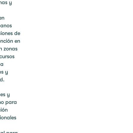
nas y
en
manos
iones de
ención en
n zonas
ecursos
la
os y
d.
es y
rno para
ción
ionales