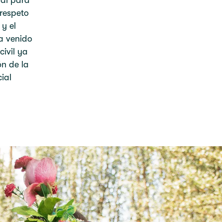
ial para
respeto
y el
a venido
ivil ya
n de la
ial