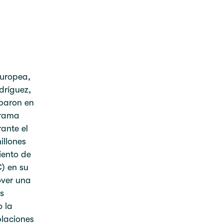
Europea,
dríguez,
iparon en
grama
ante el
illones
iento de
) en su
over una
s
 la
blaciones