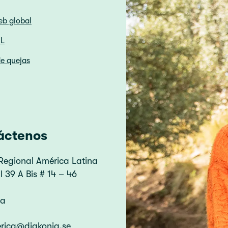
eb global
HL
e quejas
áctenos
Regional América Latina
 39 A Bis # 14 – 46
ia
erica@diakonia.se