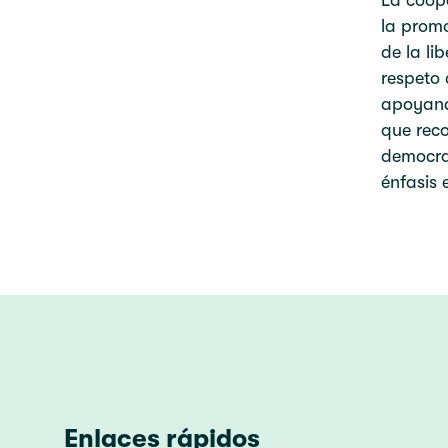
La coop
la promo
de la li
respeto 
apoyando
que reco
democra
énfasis 
Enlaces rápidos