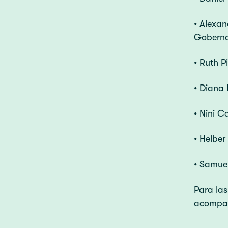
• Alexan
Goberna
• Ruth P
• Diana
• Nini 
• Helber
• Samuel
Para las
acompañ