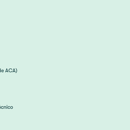
 de ACA)
écnico