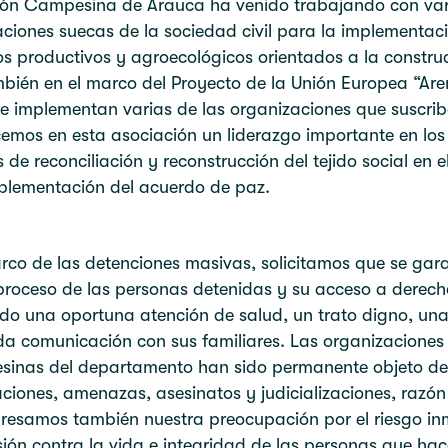
ión Campesina de Arauca ha venido trabajando con var
ciones suecas de la sociedad civil para la implementac
s productivos y agroecológicos orientados a la constru
bién en el marco del Proyecto de la Unión Europea “Ar
e implementan varias de las organizaciones que suscrib
mos en esta asociación un liderazgo importante en los
 de reconciliación y reconstrucción del tejido social en 
plementación del acuerdo de paz.
rco de las detenciones masivas, solicitamos que se gara
roceso de las personas detenidas y su acceso a derech
do una oportuna atención de salud, un trato digno, un
 comunicación con sus familiares. Las organizaciones 
sinas del departamento han sido permanente objeto de
aciones, amenazas, asesinatos y judicializaciones, razón
resamos también nuestra preocupación por el riesgo in
ión contra la vida e integridad de las personas que ha