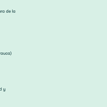
ra de la
rauca)
d y