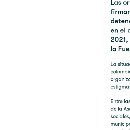
Las or
firma
deten
en el
2021, 
la Fue
La situa
colombia
organiza
estigmat
Entre la
de la As
sociales
municipa