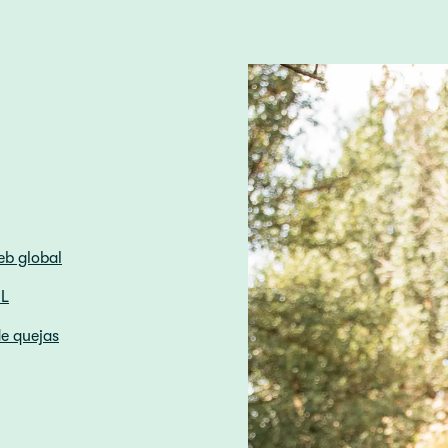
eb global
HL
e quejas