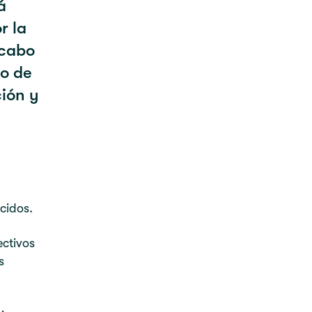
á
r la
 cabo
o de
ción y
cidos.
ectivos
s