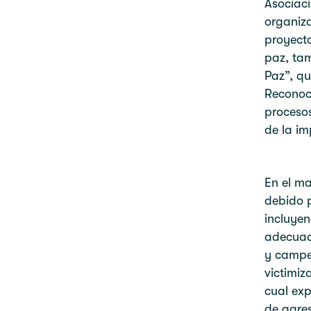
Asociac
organiza
proyecto
paz, tam
Paz”, qu
Reconoce
procesos
de la im
En el ma
debido p
incluyen
adecuada
y campe
victimiz
cual exp
de agres