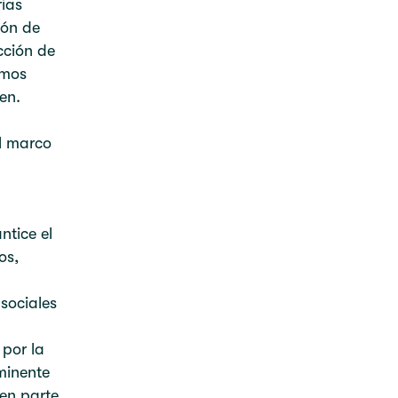
ias
ión de
cción de
emos
en.
el marco
ntice el
os,
a
sociales
 por la
minente
cen parte