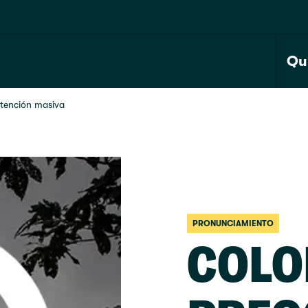
Qu
tención masiva
PRONUNCIAMIENTO
COLO