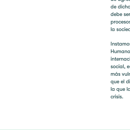
de dicho
debe ser
procesos
la socied
Instamos
Humanos
internac
social, 
más vuln
que el d
la que l
crisis.