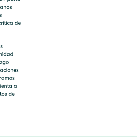
manos
s
rítica de
os
unidad
azgo
laciones
eramos
ienta a
tos de