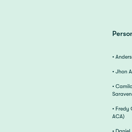
Perso
• Anders
• Jhon 
• Camilo
Saraven
• Fredy 
ACA)
• Daniel